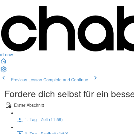
art now
Previous Lesson
Complete and Continue
Fordere dich selbst für ein bes
Erster Abschnitt
1. Tag - Zeit (11:59)
2. Tag - Faulheit (6:59)