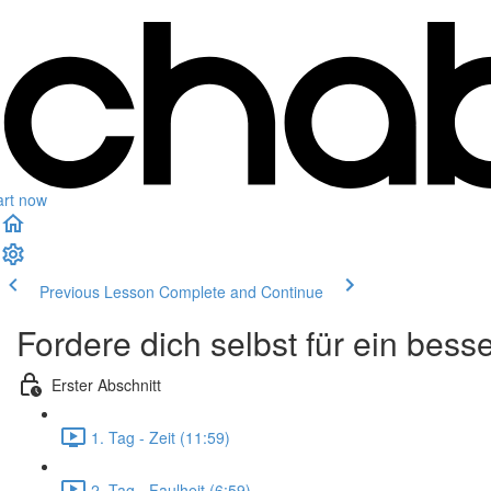
art now
Previous Lesson
Complete and Continue
Fordere dich selbst für ein bes
Erster Abschnitt
1. Tag - Zeit (11:59)
2. Tag - Faulheit (6:59)